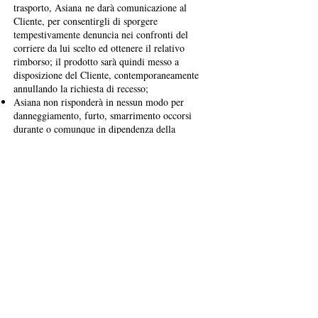
trasporto, Asiana ne darà comunicazione al
Cliente, per consentirgli di sporgere
tempestivamente denuncia nei confronti del
corriere da lui scelto ed ottenere il relativo
rimborso; il prodotto sarà quindi messo a
disposizione del Cliente, contemporaneamente
annullando la richiesta di recesso;
Asiana non risponderà in nessun modo per
danneggiamento, furto, smarrimento occorsi
durante o comunque in dipendenza della
spedizione per la restituzione.
Asiana provvederà a rimborsare al Cliente
l'intero importo già pagato, al netto degli
eventuali
costi supplementari di spedizione ai sensi
dell’art. 56, comma 2, del D. lgs. 21/14) entro
14 (quattordici) giorni dal recesso, tramite
procedura di storno dell'importo addebitato,
utilizzando lo stesso mezzo di pagamento
utilizzato dal Cliente per la transazione iniziale,
salvo diverso accordo.
In ogni caso il Cliente non sosterrà alcun costo
quale conseguenza di detto rimborso.