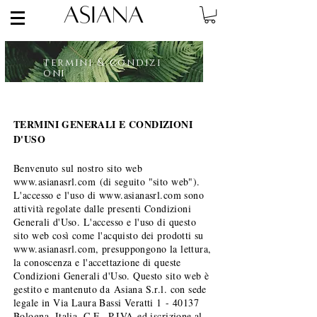
termini & condizi
oni
TERMINI GENERALI E CONDIZIONI
D'USO
Benvenuto sul nostro sito web
www.asianasrl.com
(di seguito "sito web").
L'accesso e l'uso di
www.asianasrl.com
sono
attività regolate dalle presenti Condizioni
Generali d'Uso. L'accesso e l'uso di questo
sito web così come l'acquisto dei prodotti su
www.asianasrl.com
, presuppongono la lettura,
la conoscenza e l'accettazione di queste
Condizioni Generali d'Uso. Questo sito web è
gestito e mantenuto da
Asiana S.r.l. con sede
legale in Via Laura Bassi Veratti 1 - 40137
Bologna, Italia. C.F., P.IVA ed iscrizione al