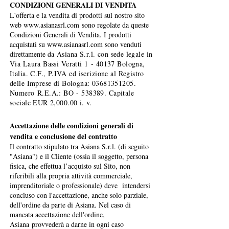
CONDIZIONI GENERALI DI VENDITA
L'offerta e la vendita di prodotti sul nostro sito
web
www.asianasrl.com
sono regolate da queste
Condizioni Generali di Vendita. I prodotti
acquistati su
www.asianasrl.com
sono venduti
direttamente da
Asiana S.r.l. con sede legale in
Via Laura Bassi Veratti 1 - 40137 Bologna,
Italia. C.F., P.IVA ed iscrizione al Registro
delle Imprese di Bologna:
03681351205
.
Numero R.E.A.: BO - 538389. Capitale
sociale EUR 2,000.00 i. v.
Accettazione delle condizioni generali di
vendita e conclusione del contratto
Il contratto stipulato tra Asiana S.r.l. (di seguito
"Asiana") e il Cliente (ossia il soggetto, persona
fisica, che effettua l’acquisto sul Sito, non
riferibili alla propria attività commerciale,
imprenditoriale o professionale) deve intendersi
concluso con l'accettazione, anche solo parziale,
dell'ordine da parte di Asiana. Nel caso di
mancata accettazione dell'ordine,
Asiana provvederà a darne in ogni caso